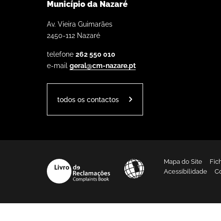
Município da Nazaré
Av. Vieira Guimarães
2450-112 Nazaré
telefone
262 550 010
e-mail
geral@cm-nazare.pt
todos os contactos
Mapa do Site
Fic
Acessibilidade
C