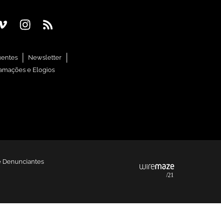
uentes
Newsletter
amações e Elogios
e Denunciantes