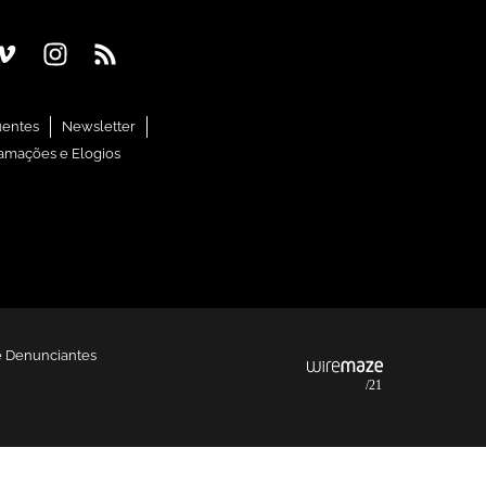
uentes
Newsletter
amações e Elogios
e Denunciantes