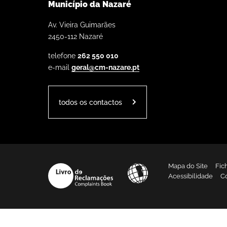
Município da Nazaré
Av. Vieira Guimarães
2450-112 Nazaré
telefone
262 550 010
e-mail
geral@cm-nazare.pt
todos os contactos
Mapa do Site
Fic
Acessibilidade
C