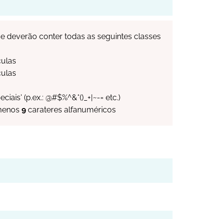
e deverão conter todas as seguintes classes
culas
culas
eciais' (p.ex.: @#$%^&*()_+|~-= etc.)
 menos
9
carateres alfanuméricos