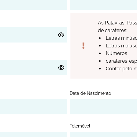
As Palavras-Pass
de carateres:
Letras minús
Letras maiús
Números
carateres 'esp
Conter pelo
Data de Nascimento
Telemóvel