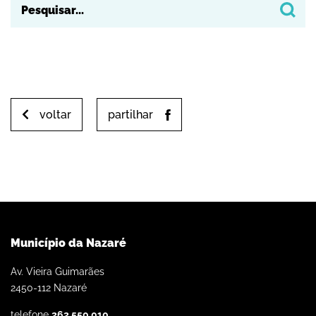
voltar
partilhar
Município da Nazaré
Av. Vieira Guimarães
2450-112 Nazaré
telefone
262 550 010