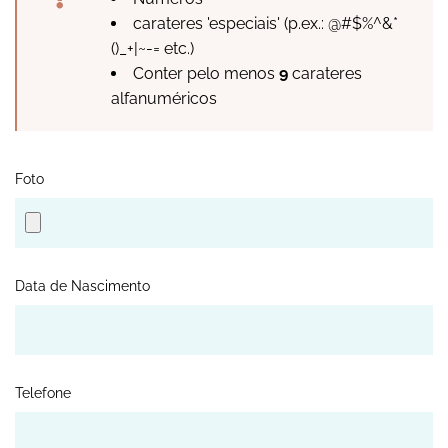
carateres 'especiais' (p.ex.: @#$%^&*
()_+|~-= etc.)
Conter pelo menos
9
carateres
alfanuméricos
Foto
Data de Nascimento
Telefone