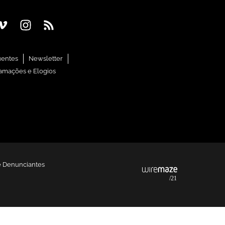
uentes
Newsletter
amações e Elogios
e Denunciantes