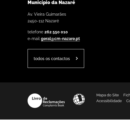
Município da Nazaré
Av. Vieira Guimarães
2450-112 Nazaré
telefone
262 550 010
e-mail
geral@cm-nazare.pt
todos os contactos
Mapa do Site
Fic
Acessibilidade
C