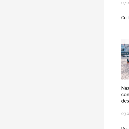
07
.
0
Cul
Na
Naz
com
des
03
.
Des