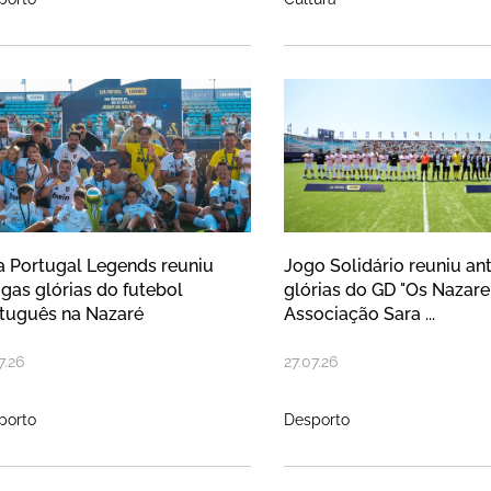
ga Portugal Legends reuniu antigas
Jogo Solidário
a Portugal Legends reuniu
Jogo Solidário reuniu an
igas glórias do futebol
glórias do GD "Os Nazare
tuguês na Nazaré
Associação Sara ...
7
.
26
27
.
07
.
26
porto
Desporto