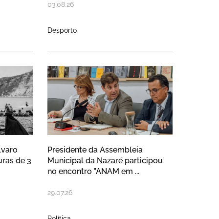
03
.
08
.
26
Desporto
unfo da ACD "O Sótão" e destaque p
Fotografia Álvaro Laborinho abre ca
Presidente da Assembleia 
lvaro
Presidente da Assembleia
uras de 3
Municipal da Nazaré participou
no encontro "ANAM em ...
29
.
07
.
26
Política