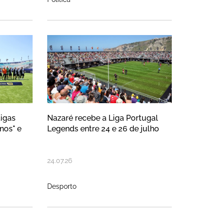
 glórias do futebol português na N
 reuniu antigas glórias do GD "Os 
Nazaré recebe a Liga Portu
tigas
Nazaré recebe a Liga Portugal
nos" e
Legends entre 24 e 26 de julho
24
.
07
.
26
Desporto