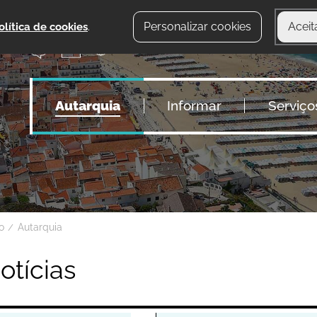
Personalizar cookies
Aceit
olítica de cookies
.
Autarquia
Informar
Serviço
io
Autarquia
otícias