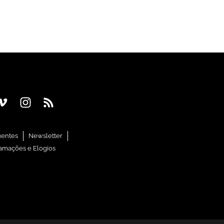
uentes
Newsletter
amações e Elogios