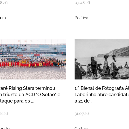
8
.
26
07
.
08
.
26
tura
Política
zaré Rising Stars terminou com tri
1.ª Bienal de 
aré Rising Stars terminou
1.ª Bienal de Fotografia Á
 triunfo da ACD "O Sótão" e
Laborinho abre candidat
taque para os ...
a 21 de ...
08
.
26
31
.
07
.
26
porto
Cultura