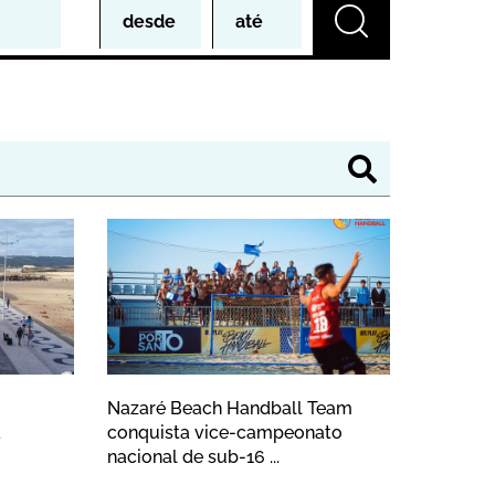
de com cinco dias de atividades d
a rede de saneamento assegurou a 
Nazaré Beach Handball Tea
Nazaré Beach Handball Team
a
conquista vice-campeonato
nacional de sub-16 ...