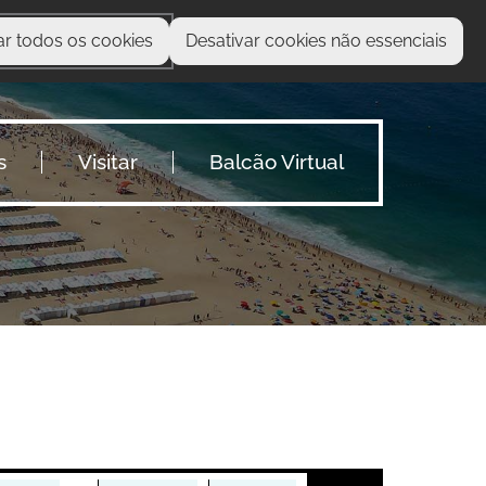
final
ar todos os cookies
Desativar cookies não essenciais
O que procura?
s
Visitar
Balcão Virtual