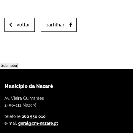
voltar
partilhar
Submeter
Município da Nazaré
Av. Vieira Guimarães
2450-112 Nazaré
telefone
262 550 010
e-mail
geral@cm-nazare.pt