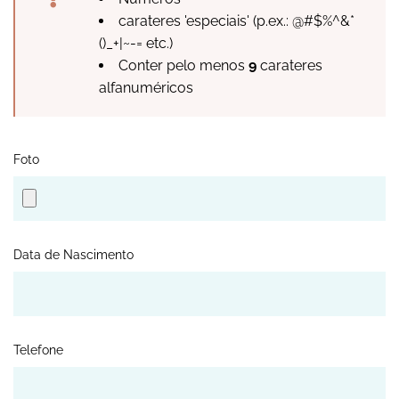
carateres 'especiais' (p.ex.: @#$%^&*
()_+|~-= etc.)
Conter pelo menos
9
carateres
alfanuméricos
Foto
Data de Nascimento
Telefone