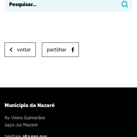
voltar
partilhar
Município da Nazaré
Av. Vieira Guimarães
2450-112 Nazaré
telefone
262 550 010