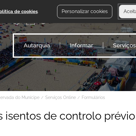
Personalizar cookies
Aceit
olítica de cookies
.
Autarquia
Informar
Serviços
servada do Munícipe
Serviços Online
Formulários
s isentos de controlo prévio