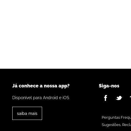
Já conhece a nossa app?
Siga-nos
Disponível para Android e iOS
saiba mais
Perguntas Freq
Sugestões, Recl