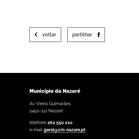
voltar
partilhar
Município da Nazaré
Av. Vieira Guimarães
2450-112 Nazaré
telefone
262 550 010
e-mail
geral@cm-nazare.pt