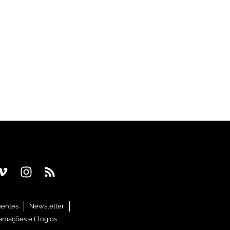
uentes
Newsletter
amações e Elogios