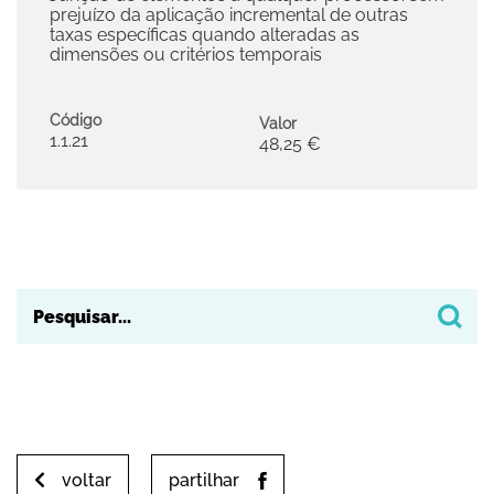
prejuízo da aplicação incremental de outras
taxas específicas quando alteradas as
dimensões ou critérios temporais
Código
Valor
1.1.21
48,25 €
voltar
partilhar