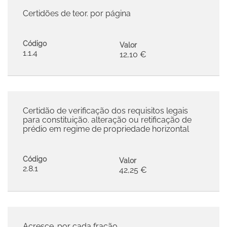
Certidões de teor. por página
Código
Valor
1.1.4
12,10 €
Certidão de verificação dos requisitos legais
para constituição. alteração ou retificação de
prédio em regime de propriedade horizontal
Código
Valor
2.8.1
42,25 €
Acresce. por cada fração