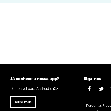
Já conhece a nossa app?
Siga-nos
Disponível para Android e iOS
saiba mais
Perguntas Freq