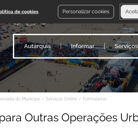
Personalizar cookies
Aceit
olítica de cookies
.
Autarquia
Informar
Serviços
servada do Munícipe
Serviços Online
Formulários
para Outras Operações Urb