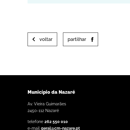
voltar
partilhar
Município da Nazaré
Av. Vieira Guimarães
2450-112 Nazaré
telefone
262 550 010
e-mail
geral@cm-nazare.pt