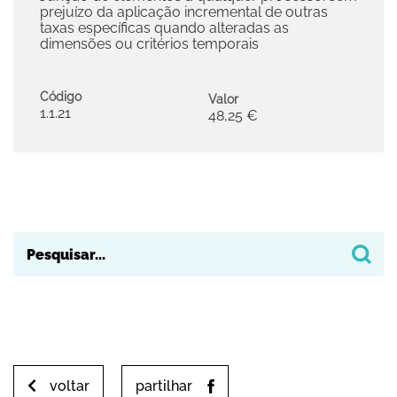
prejuízo da aplicação incremental de outras
taxas específicas quando alteradas as
dimensões ou critérios temporais
Código
Valor
1.1.21
48,25 €
voltar
partilhar