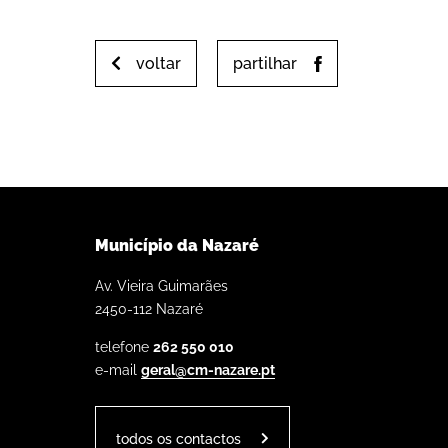
voltar
partilhar
Município da Nazaré
Av. Vieira Guimarães
2450-112 Nazaré
telefone
262 550 010
e-mail
geral@cm-nazare.pt
todos os contactos