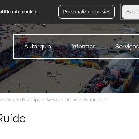
Personalizar cookies
Aceit
olítica de cookies
.
Autarquia
Informar
Serviços
servada do Munícipe
Serviços Online
Formulários
Ruído