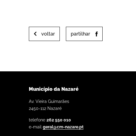
voltar
partilhar
Município da Nazaré
Av. Vieira Guimarães
2450-112 Nazaré
telefone
262 550 010
e-mail
geral@cm-nazare.pt