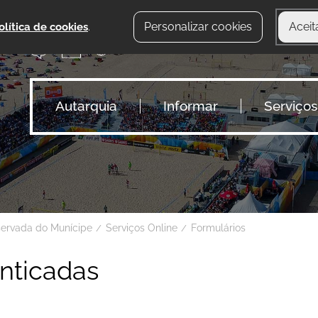
Personalizar cookies
Aceit
olítica de cookies
.
Autarquia
Informar
Serviços
servada do Munícipe
Serviços Online
Formulários
nticadas