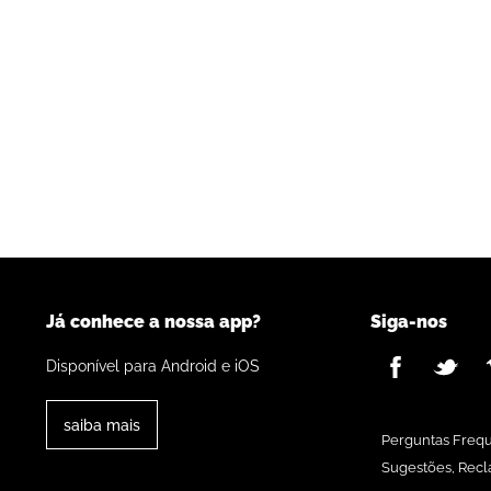
Já conhece a nossa app?
Siga-nos
Disponível para Android e iOS
saiba mais
Perguntas Freq
Sugestões, Recl