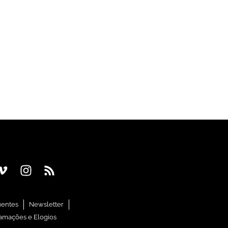
uentes
Newsletter
amações e Elogios