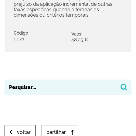
prejuízo da aplicação incremental de outras
taxas específicas quando alteradas as
dimensões ou critérios temporais
Código
Valor
1.1.21
48,25 €
voltar
partilhar