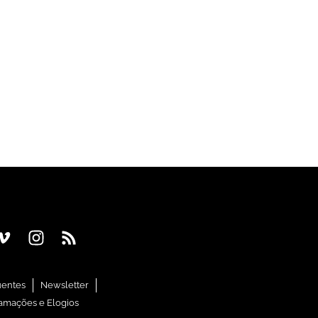
uentes
Newsletter
amações e Elogios