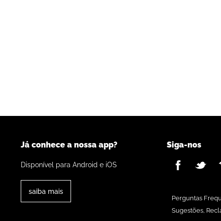
Já conhece a nossa app?
Siga-nos
Disponível para Android e iOS
saiba mais
Perguntas Freq
Sugestões, Recl