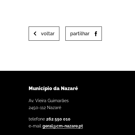
voltar
partilhar
Município da Nazaré
Av. Vieira Guimarães
2450-112 Nazaré
telefone
262 550 010
e-mail
geral@cm-nazare.pt