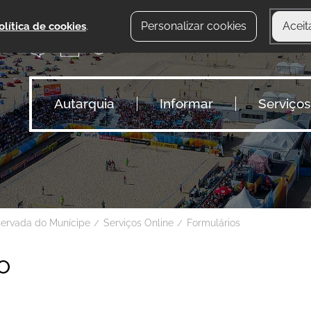
Personalizar cookies
Aceit
olítica de cookies
.
Autarquia
Informar
Serviços
servada do Munícipe
Serviços Online
Formulários
o