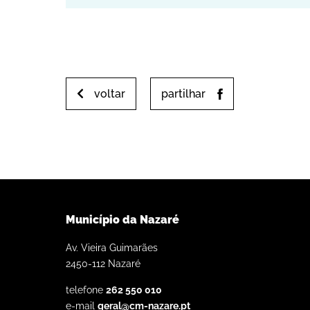
voltar
partilhar
Município da Nazaré
Av. Vieira Guimarães
2450-112 Nazaré
telefone
262 550 010
e-mail
geral@cm-nazare.pt