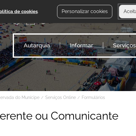
Personalizar cookies
Aceit
olítica de cookies
.
Autarquia
Informar
Serviços
servada do Munícipe
Serviços Online
Formulários
uerente ou Comunicante