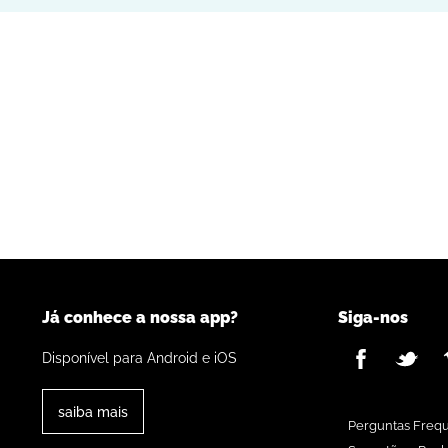
Já conhece a nossa app?
Siga-nos
Disponível para Android e iOS
saiba mais
Perguntas Freq