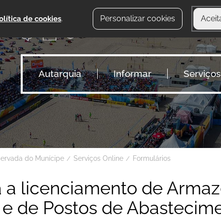
Personalizar cookies
Aceit
olítica de cookies
.
Autarquia
Informar
Serviços
servada do Munícipe
Serviços Online
Formulários
ta a licenciamento de Arm
 e de Postos de Abastecim