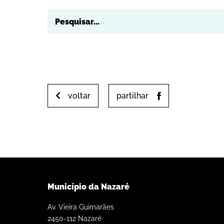
voltar
partilhar
Município da Nazaré
Av. Vieira Guimarães
2450-112 Nazaré