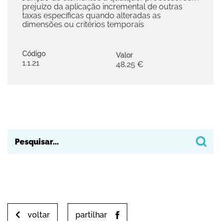
prejuízo da aplicação incremental de outras
taxas específicas quando alteradas as
dimensões ou critérios temporais
Código
Valor
1.1.21
48,25 €
voltar
partilhar