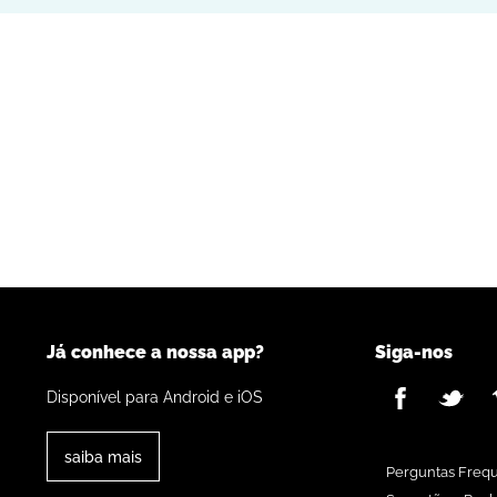
Já conhece a nossa app?
Siga-nos
Disponível para Android e iOS
saiba mais
Perguntas Freq