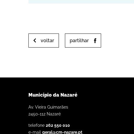
voltar
partilhar
Município da Nazaré
Av. Vieira Guimarães
2450-112 Nazaré
telefone
262 550 010
e-mail
geral@cm-nazare.pt