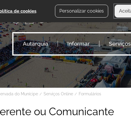
Personalizar cookies
Aceit
olítica de cookies
.
Autarquia
Informar
Serviços
servada do Munícipe
Serviços Online
Formulários
uerente ou Comunicante