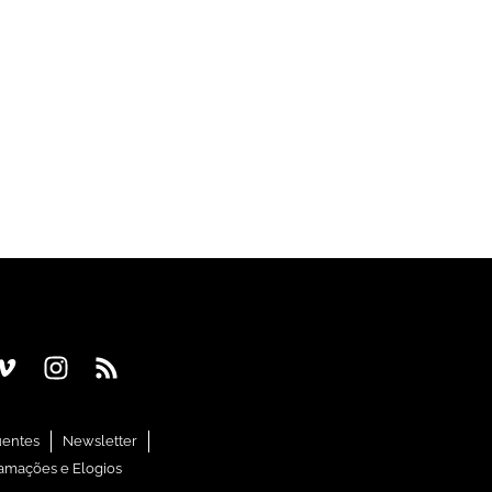
uentes
Newsletter
amações e Elogios