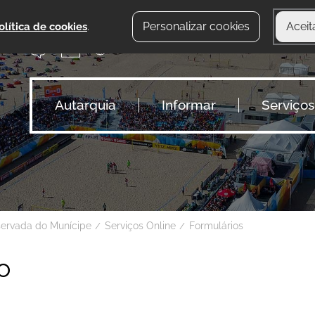
Personalizar cookies
Aceit
olítica de cookies
.
Autarquia
Informar
Serviços
servada do Munícipe
Serviços Online
Formulários
o