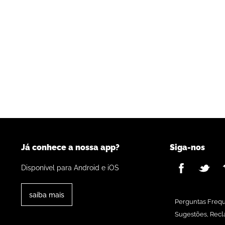
Já conhece a nossa app?
Siga-nos
Disponível para Android e iOS
saiba mais
Perguntas Freq
Sugestões, Recl