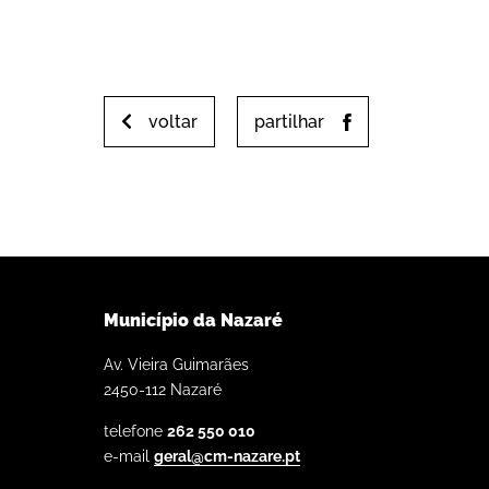
voltar
partilhar
Município da Nazaré
Av. Vieira Guimarães
2450-112 Nazaré
telefone
262 550 010
e-mail
geral@cm-nazare.pt