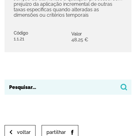
prejuízo da aplicação incremental de outras
taxas específicas quando alteradas as
dimensões ou critérios temporais
Código
Valor
1.1.21
48,25 €
voltar
partilhar