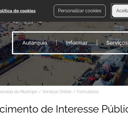
Personalizar cookies
Aceit
olítica de cookies
.
Autarquia
Informar
Serviços
servada do Munícipe
Serviços Online
Formulários
imento de Interesse Públi