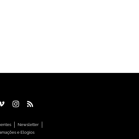
uentes
Newsletter
amações e Elogios