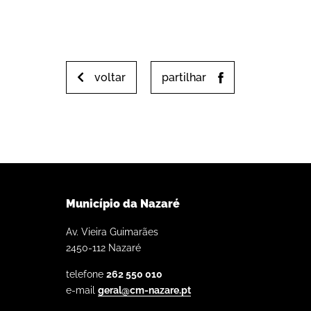
voltar
partilhar
Município da Nazaré
Av. Vieira Guimarães
2450-112 Nazaré
telefone
262 550 010
e-mail
geral@cm-nazare.pt