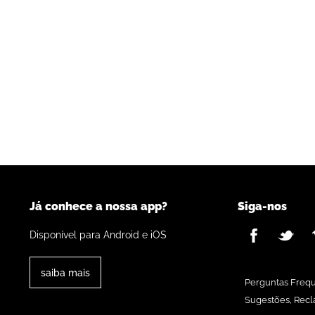
Já conhece a nossa app?
Siga-nos
Disponível para Android e iOS
saiba mais
Perguntas Freq
Sugestões, Recl