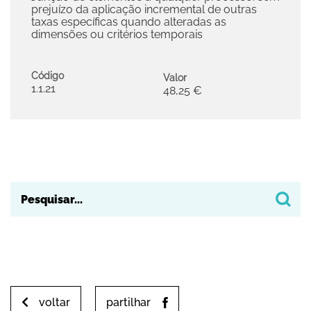
prejuízo da aplicação incremental de outras
taxas específicas quando alteradas as
dimensões ou critérios temporais
Código
Valor
1.1.21
48,25 €
voltar
partilhar