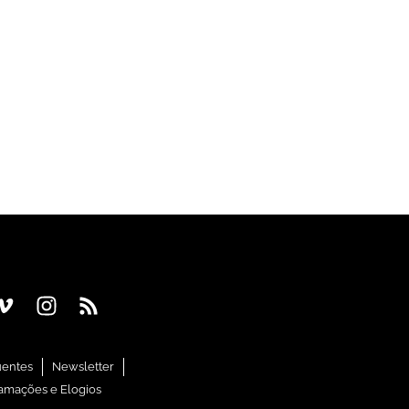
uentes
Newsletter
amações e Elogios