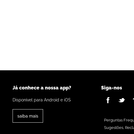
Já conhece a nossa app?
Siga-nos
Disponível para Android e iOS
saiba mais
Perguntas Freq
Sugestões, Recl