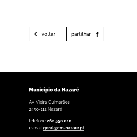
voltar
partilhar
Município da Nazaré
Av. Vieira Guimarães
2450-112 Nazaré
telefone
262 550 010
e-mail
geral@cm-nazare.pt