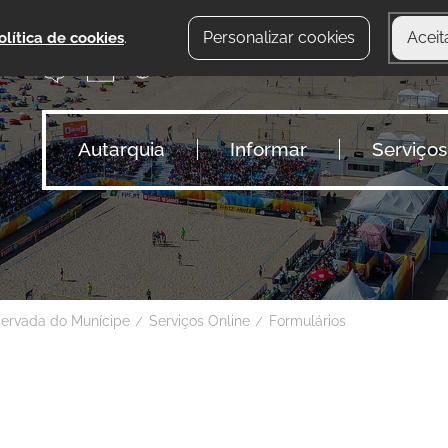
Personalizar cookies
Aceit
olítica de cookies
.
Autarquia
Informar
Serviços
servada do Munícipe
Serviços Online
Formulários