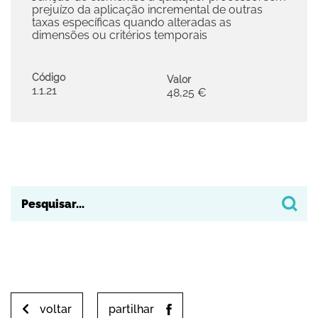
prejuízo da aplicação incremental de outras
taxas específicas quando alteradas as
dimensões ou critérios temporais
Código
Valor
1.1.21
48,25 €
voltar
partilhar