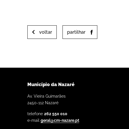
voltar
partilhar
Município da Nazaré
Av. Vieira Guimarães
2450-112 Nazaré
telefone
262 550 010
e-mail
geral@cm-nazare.pt