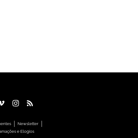
uentes
Newsletter
amações e Elogios