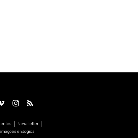
uentes
Newsletter
amações e Elogios