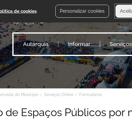
Personalizar cookies
Aceit
olítica de cookies
.
Autarquia
Informar
Serviços
servada do Munícipe
Serviços Online
Formulários
 de Espaços Públicos por 