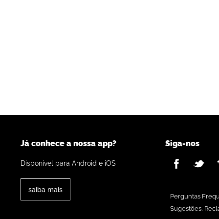
Já conhece a nossa app?
Siga-nos
Disponível para Android e iOS
saiba mais
Perguntas Freq
Sugestões, Recl