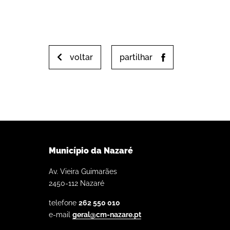
voltar
partilhar
Município da Nazaré
Av. Vieira Guimarães
2450-112 Nazaré
telefone
262 550 010
e-mail
geral@cm-nazare.pt