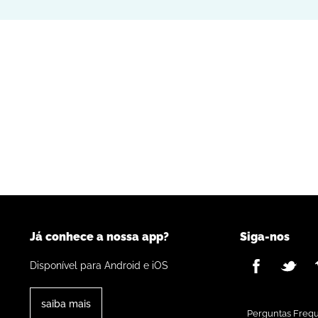
Já conhece a nossa app?
Siga-nos
Disponível para Android e iOS
saiba mais
Perguntas Freq