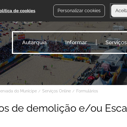
Personalizar cookies
Aceit
olítica de cookies
.
Autarquia
Informar
Serviços
servada do Munícipe
Serviços Online
Formulários
os de demolição e/ou Esc