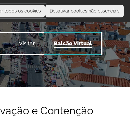
ar todos os cookies
Desativar cookies não essenciais
O que procura?
Visitar
Balcão Virtual
avação e Contenção