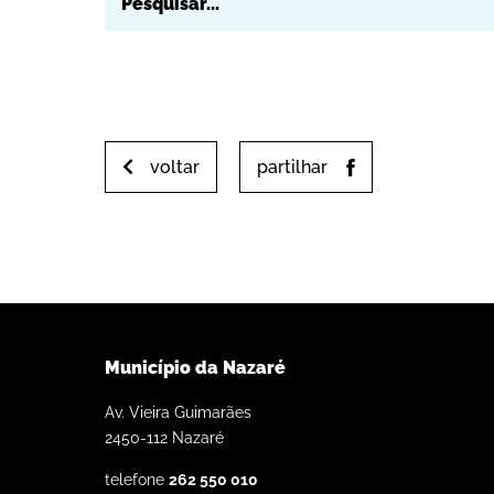
voltar
partilhar
Município da Nazaré
Av. Vieira Guimarães
2450-112 Nazaré
telefone
262 550 010