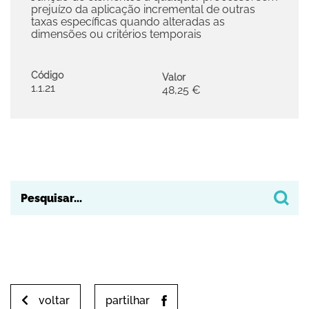
prejuízo da aplicação incremental de outras
taxas específicas quando alteradas as
dimensões ou critérios temporais
Código
Valor
1.1.21
48,25 €
voltar
partilhar