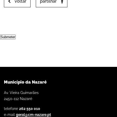
voltar
partilhar
Submeter
Município da Nazaré
Av. Vieira Guimarães
2450-112 Nazaré
telefone
262 550 010
e-mail
geral@cm-nazare.pt