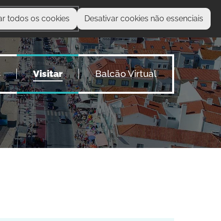
ar todos os cookies
Desativar cookies não essenciais
O que procura?
s
Visitar
Balcão Virtual