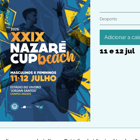
Desporto
Adicionar a cal
11
e
12
jul
iCalendar
Google Calendar
Outlook
Outlook Online
Yahoo! Calendar