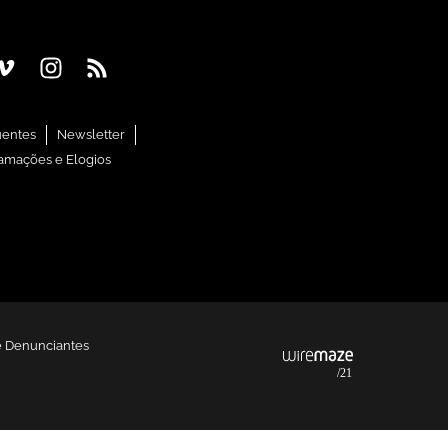
uentes
Newsletter
amações e Elogios
e Denunciantes