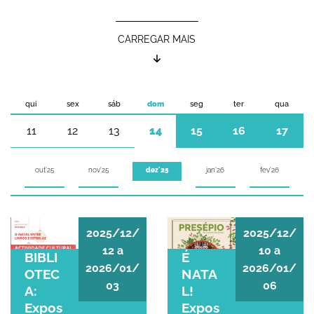
CARREGAR MAIS
qui
sex
sáb
dom
seg
ter
qua
11
12
13
14
15
16
17
out'25
nov'25
jan'26
fev'26
dez'25
BIBLIOTECA: Exposição sobre Natal
É NATAL! Exposição
2025/12/
2025/12/
12
a
10
a
BIBLI
É
2026/01/
2026/01/
OTEC
NATA
03
06
A:
L!
Expos
Expos