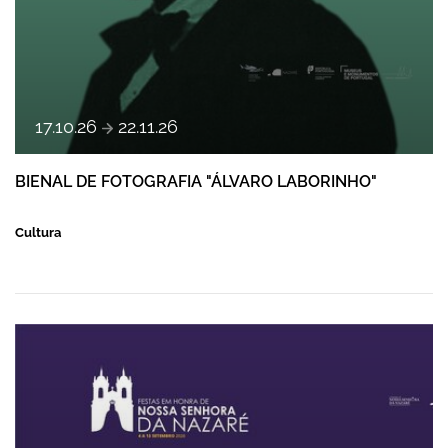
a
17
.
10
.
26
22
.
11
.
26
BIENAL DE FOTOGRAFIA "ÁLVARO LABORINHO"
Cultura
FESTAS DE NOSSA SENHORA DA NAZARÉ