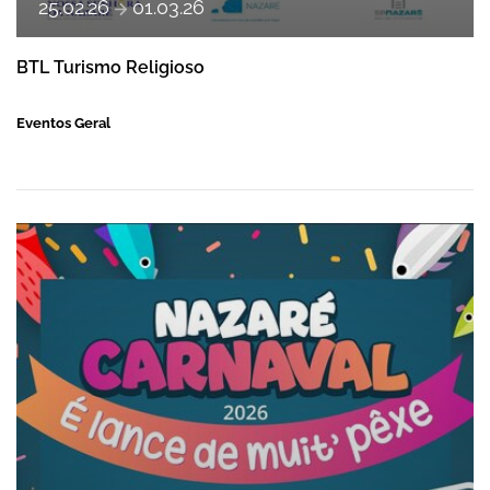
a
25
.
02
.
26
01
.
03
.
26
BTL Turismo Religioso
Eventos Geral
DESFILE NOTURNO CANCELADO