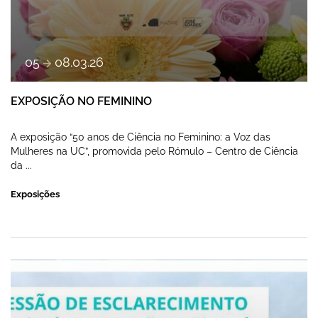
a
05
08
.
03
.
26
EXPOSIÇÃO NO FEMININO
A exposição “50 anos de Ciência no Feminino: a Voz das
Mulheres na UC”, promovida pelo Rómulo – Centro de Ciência
da ...
Exposições
SESSÃO PÚBLICA