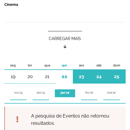
Cinema
CARREGAR MAIS
seg
ter
qua
qui
sex
sáb
dom
19
20
21
22
23
24
25
nov'25
dez'25
fev'26
mar'26
jan'26
A pesquisa de Eventos não retornou
resultados.