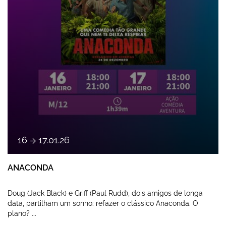
e
16
17
.
01
.
26
ANACONDA
Doug (Jack Black) e Griff (Paul Rudd), dois amigos de longa
data, partilham um sonho: refazer o clássico Anaconda. O
plano? ...