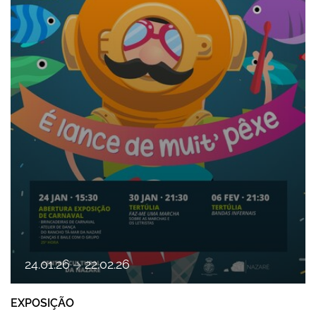
a
24
.
01
.
26
22
.
02
.
26
EXPOSIÇÃO