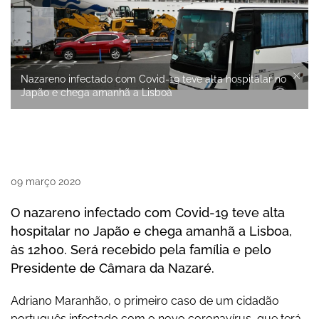
Nazareno infectado com Covid-19 teve alta hospitalar no
Japão e chega amanhã a Lisboa
09
março
2020
O nazareno infectado com Covid-19 teve alta
hospitalar no Japão e chega amanhã a Lisboa,
às 12h00. Será recebido pela família e pelo
Presidente de Câmara da Nazaré.
Adriano Maranhão, o primeiro caso de um cidadão
português infectado com o novo coronavírus, que terá