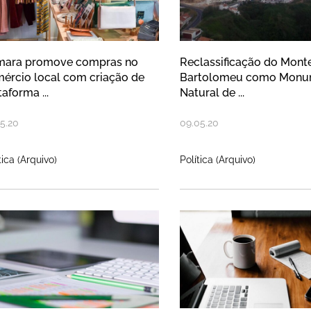
mara promove compras no
Reclassificação do Monte
ércio local com criação de
Bartolomeu como Monu
taforma ...
Natural de ...
5
.
20
09
.
05
.
20
tica (Arquivo)
Política (Arquivo)
mpanha de recolha de equipamento
Novo prolonga