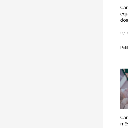
Cam
equ
doa
07
.
0
Polí
Câ
Câm
mês