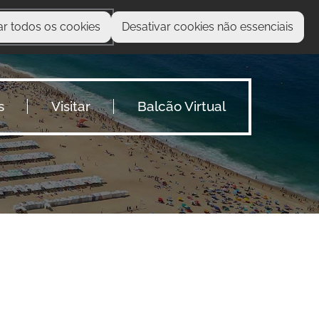
ar todos os cookies
Desativar cookies não essenciais
O que procura?
s
Visitar
Balcão Virtual