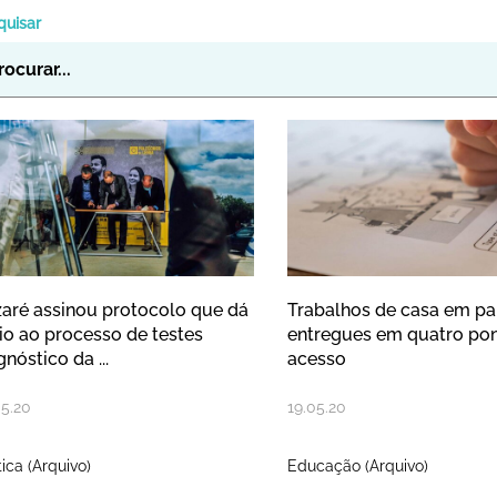
quisar
zaré assinou protocolo que dá iní
Trabalhos de 
aré assinou protocolo que dá
Trabalhos de casa em pa
cio ao processo de testes
entregues em quatro po
gnóstico da ...
acesso
05
.
20
19
.
05
.
20
tica (Arquivo)
Educação (Arquivo)