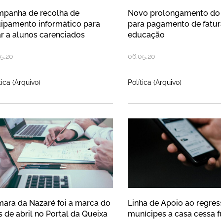
panha de recolha de
Novo prolongamento do
ipamento informático para
para pagamento de fatur
r a alunos carenciados
educação
5
.
20
06
.
05
.
20
tica (Arquivo)
Política (Arquivo)
mara da Nazaré foi a marca do mês
Linha de Apoio
ara da Nazaré foi a marca do
Linha de Apoio ao regres
 de abril no Portal da Queixa
munícipes a casa cessa 