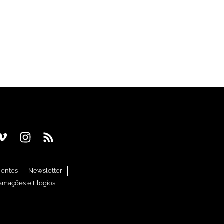
uentes
Newsletter
amações e Elogios