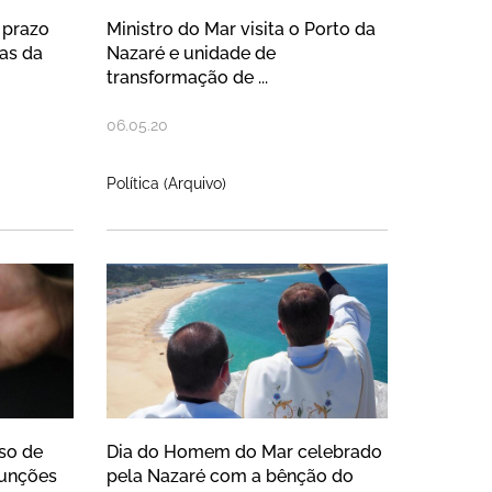
 prazo
Ministro do Mar visita o Porto da
as da
Nazaré e unidade de
transformação de ...
06
.
05
.
20
Política (Arquivo)
 de abril no Portal da Queixa
 ao regresso de munícipes a casa 
Dia do Homem do Mar cele
so de
Dia do Homem do Mar celebrado
funções
pela Nazaré com a bênção do