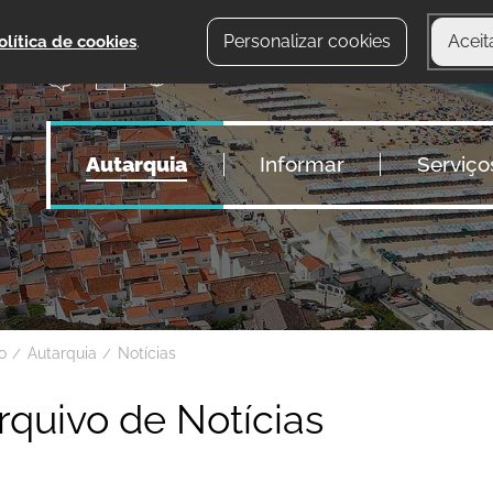
Personalizar cookies
Aceit
olítica de cookies
.
Autarquia
Informar
Serviço
io
Autarquia
Notícias
rquivo de Notícias