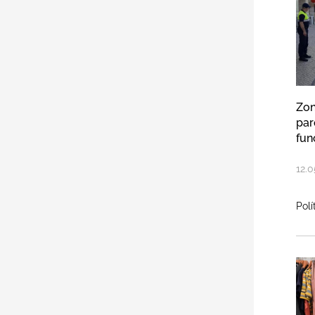
Zon
par
fun
12
.
0
Polí
Câ