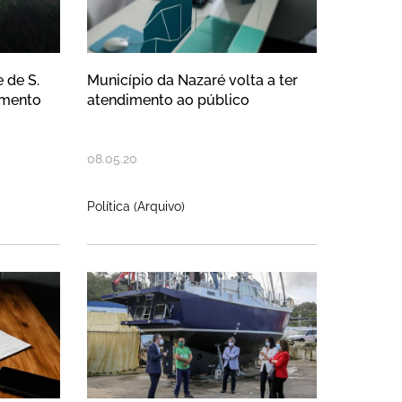
 de S.
Município da Nazaré volta a ter
mento
atendimento ao público
08
.
05
.
20
Política (Arquivo)
 informático para doar a alunos 
mento do prazo para pagamento d
Ministro do Mar visita o P