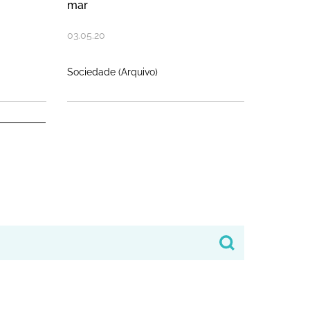
mar
03
.
05
.
20
Sociedade (Arquivo)