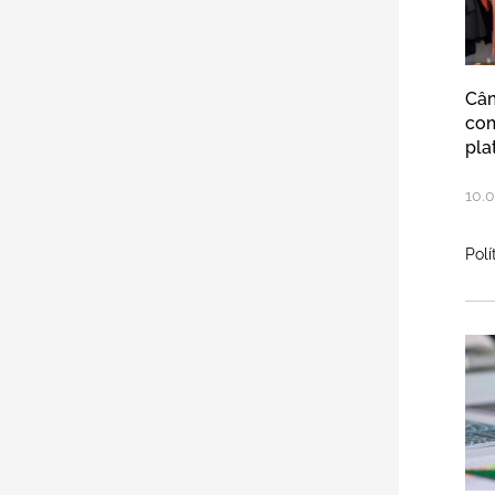
Câ
com
pla
10
.
0
Polí
Ca