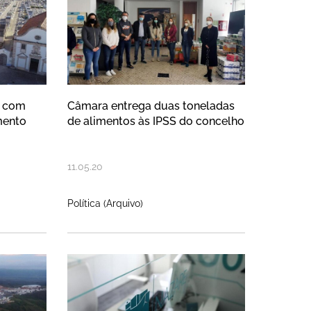
m com
Câmara entrega duas toneladas
mento
de alimentos às IPSS do concelho
11
.
05
.
20
Política (Arquivo)
 local com criação de plataforma 
ão do Monte de S. Bartolomeu com
Município da Nazaré volta 