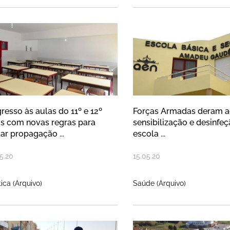
gresso às aulas do 11º e 12º anos
Forças Armada
resso às aulas do 11º e 12º
Forças Armadas deram a
s com novas regras para
sensibilização e desinfe
tar propagação ...
escola ...
5
.
20
15
.
05
.
20
tica (Arquivo)
Saúde (Arquivo)
nas tarifadas com parquímetros r
Equipamentos 