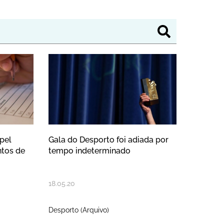
cio ao processo de testes diagnóst
casa em papel entregues em quatr
Gala do Desporto foi adia
pel
Gala do Desporto foi adiada por
ntos de
tempo indeterminado
18
.
05
.
20
Desporto (Arquivo)