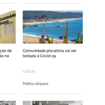
 com novas regras para evitar prop
s deram ação de sensibilização e d
Comunidade piscatória vai 
ção de
Comunidade piscatória vai ser
ção na
testada à Covid-19
14
.
05
.
20
Política (Arquivo)
etomam funcionamento 1 de junho
reabriram com novas regras de cu
Câmara entrega duas tonel