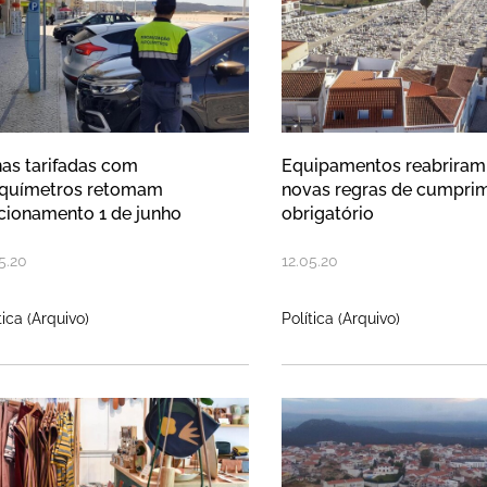
as tarifadas com
Equipamentos reabrira
químetros retomam
novas regras de cumpri
cionamento 1 de junho
obrigatório
5
.
20
12
.
05
.
20
tica (Arquivo)
Política (Arquivo)
mara promove compras no comércio
Reclassificaç