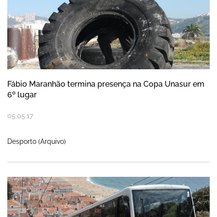
Fábio Maranhão termina presença na Copa Unasur em
6º lugar
05
.
05
.
17
Desporto (Arquivo)
Ascensor vai antecipar hora de encerram