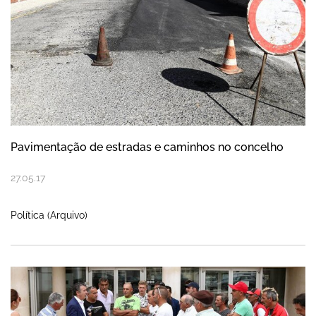
Pavimentação de estradas e caminhos no concelho
27
.
05
.
17
Política (Arquivo)
Pagamento do Fundo Compensação Salarial 