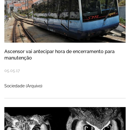
Ascensor vai antecipar hora de encerramento para
manutenção
05
.
05
.
17
Sociedade (Arquivo)
"Da Natureza para o papel" em exposição n