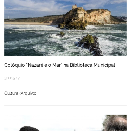
Colóquio “Nazaré e o Mar” na Biblioteca Municipal
30
.
05
.
17
Cultura (Arquivo)
Começou a limpeza do rio dos campos agr