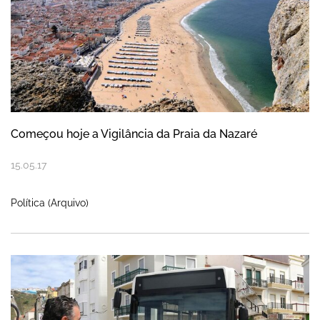
Começou hoje a Vigilância da Praia da Nazaré
15
.
05
.
17
Política (Arquivo)
Abertura de novo troço requalificado da 