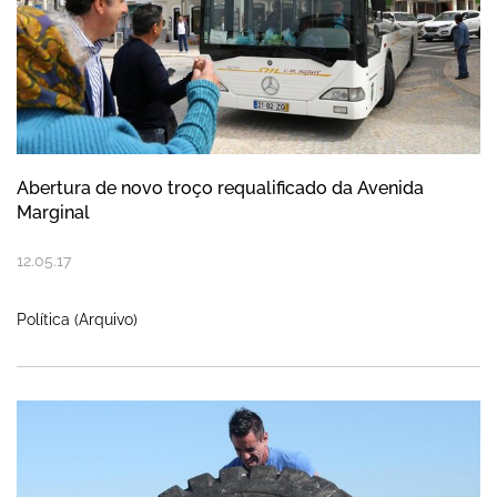
Abertura de novo troço requalificado da Avenida
Marginal
12
.
05
.
17
Política (Arquivo)
Fábio Maranhão termina presença na Cop