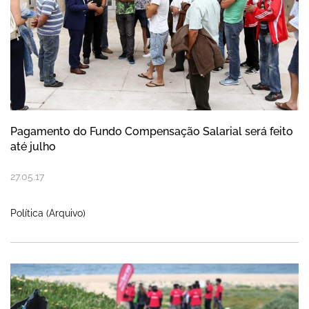
Pagamento do Fundo Compensação Salarial será feito
até julho
27
.
05
.
17
Política (Arquivo)
Campanha "Vamos Limpar a Europa" pass