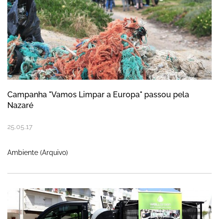
Campanha "Vamos Limpar a Europa" passou pela
Nazaré
25
.
05
.
17
Ambiente (Arquivo)
Candidaturas para aquisição de viaturas e