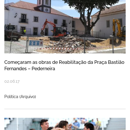
Começaram as obras de Reabilitação da Praça Bastião
Fernandes – Pederneira
02
.
06
.
17
Política (Arquivo)
Liga Europeia Masculina de Futebol de Pr