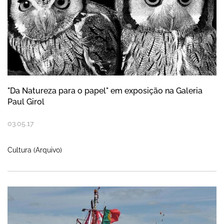
"Da Natureza para o papel" em exposição na Galeria
Paul Girol
03
.
05
.
17
Cultura (Arquivo)
Nazaré assinala Dia do Homem do Mar