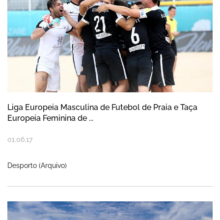
Liga Europeia Masculina de Futebol de Praia e Taça
Europeia Feminina de ...
01
.
06
.
17
Desporto (Arquivo)
Colóquio “Nazaré e o Mar” na Biblioteca M