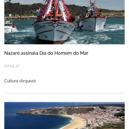
Nazaré assinala Dia do Homem do Mar
02
.
05
.
17
Cultura (Arquivo)
Participação Pública da Revisão do Plano 