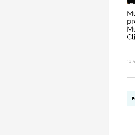
Mu
pr
Mu
Cl
10
a