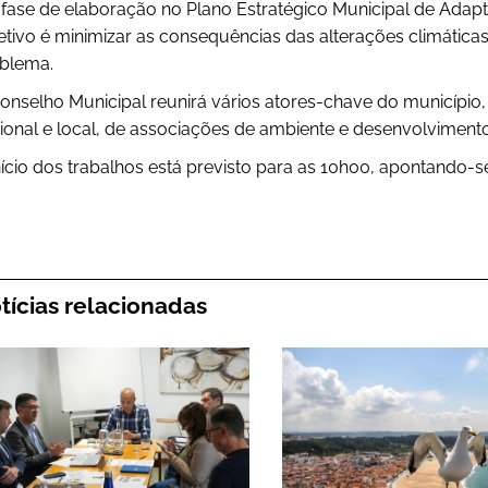
fase de elaboração no Plano Estratégico Municipal de Adapt
etivo é minimizar as consequências das alterações climáticas,
blema.
onselho Municipal reunirá vários atores-chave do município,
ional e local, de associações de ambiente e desenvolvimento 
nício dos trabalhos está previsto para as 10h00, apontando-
tícias relacionadas
nicípio está a preparar o Plano Municipa
Município da Naz