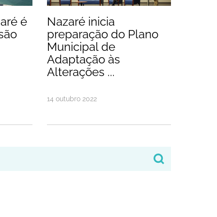
aré é
Nazaré inicia
ssão
preparação do Plano
Municipal de
Adaptação às
Alterações ...
14
outubro
2022