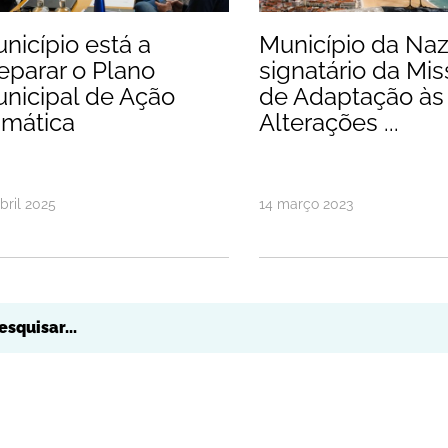
nicípio está a
Município da Naz
eparar o Plano
signatário da Mi
nicipal de Ação
de Adaptação às
imática
Alterações ...
bril
2025
14
março
2023