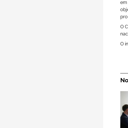
em 
obj
pro
O C
nac
O i
No
Mu