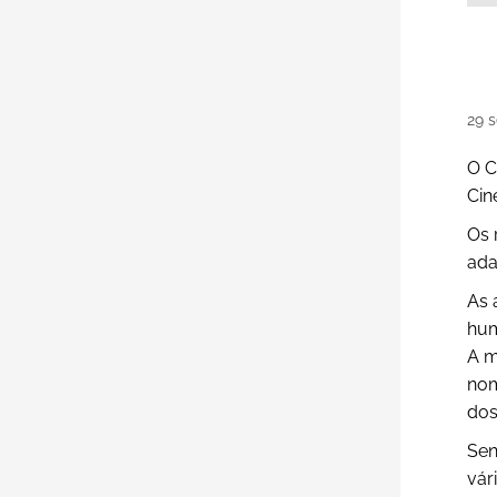
29
s
O C
Cin
Os 
ada
As 
hum
A m
nom
dos
Sen
vár