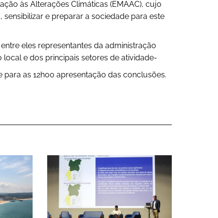
ação às Alterações Climáticas (EMAAC), cujo
 sensibilizar e preparar a sociedade para este
 entre eles representantes da administração
local e dos principais setores de atividade-
se para as 12h00 apresentação das conclusões.
l de Ação Climática
aré é signatário da Missão de Adaptação 
Nazaré inicia preparação do Pl