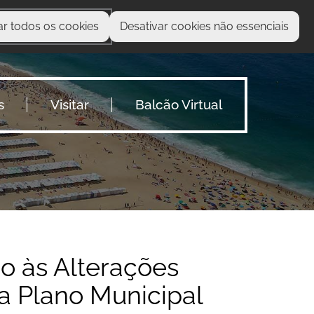
ar todos os cookies
Desativar cookies não essenciais
O que procura?
s
Visitar
Balcão Virtual
o às Alterações
a Plano Municipal