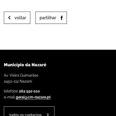
voltar
partilhar
Município da Nazaré
Av. Vieira Guimarães
2450-112 Nazaré
telefone
262 550 010
e-mail
geral@cm-nazare.pt
todos os contactos