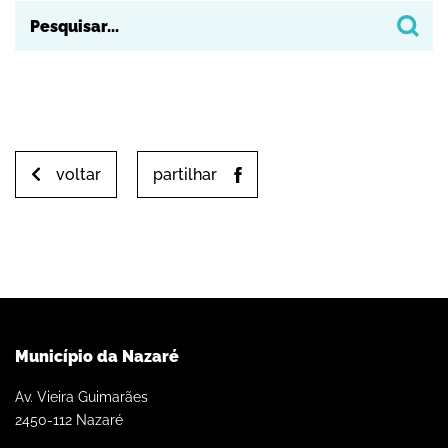
voltar
partilhar
Município da Nazaré
Av. Vieira Guimarães
2450-112 Nazaré