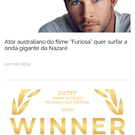
Ator australiano do filme “Furiosa” quer surfar a
onda gigante da Nazaré
24
maio
2024
Vídeo “Bigger Than Life” trouxe o Prémio de Ouro