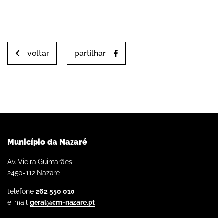
voltar
partilhar
Município da Nazaré
Av. Vieira Guimarães
2450-112 Nazaré
telefone
262 550 010
e-mail
geral@cm-nazare.pt