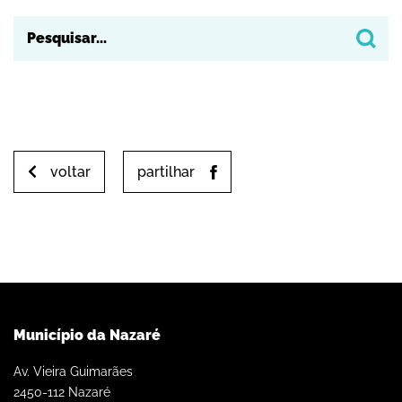
voltar
partilhar
Município da Nazaré
Av. Vieira Guimarães
2450-112 Nazaré