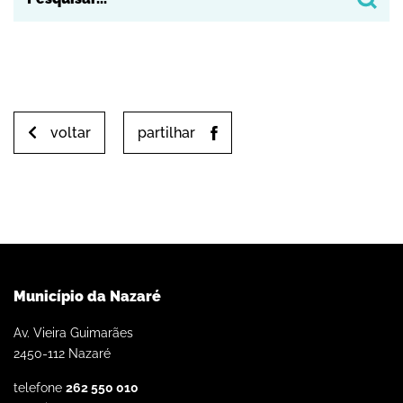
voltar
partilhar
Município da Nazaré
Av. Vieira Guimarães
2450-112 Nazaré
telefone
262 550 010