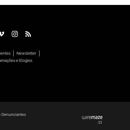
uentes
Newsletter
amações e Elogios
e Denunciantes