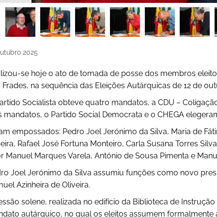
utubro
2025
lizou-se hoje o ato de tomada de posse dos membros eleito
 Frades, na sequência das Eleições Autárquicas de 12 de out
artido Socialista obteve quatro mandatos, a CDU – Coligaçã
s mandatos, o Partido Social Democrata e o CHEGA elegeram
am empossados: Pedro Joel Jerónimo da Silva, Maria de Fáti
veira, Rafael José Fortuna Monteiro, Carla Susana Torres Silv
or Manuel Marques Varela, António de Sousa Pimenta e Manu
ro Joel Jerónimo da Silva assumiu funções como novo presi
uel Azinheira de Oliveira.
essão solene, realizada no edifício da Biblioteca de Instrução
dato autárquico, no qual os eleitos assumem formalmente 