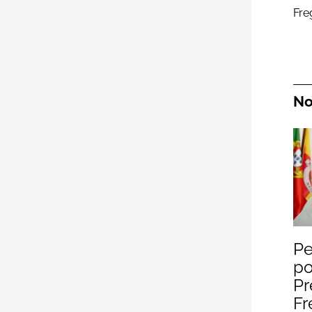
Fre
No
Pe
Pe
p
Pr
Fr