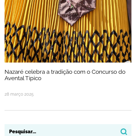
Nazaré celebra a tradição com o Concurso do
Avental Típico
28
março
2025