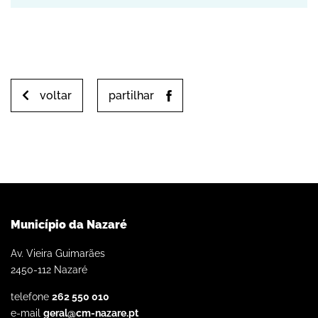
voltar
partilhar
Município da Nazaré
Av. Vieira Guimarães
2450-112 Nazaré
telefone
262 550 010
e-mail
geral@cm-nazare.pt