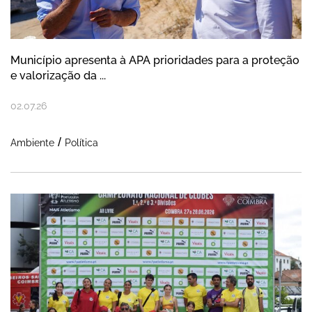
Município apresenta à APA prioridades para a proteção
e valorização da ...
02
.
07
.
26
Ambiente
Política
Clube de Atletismo da Nazaré assinala a p