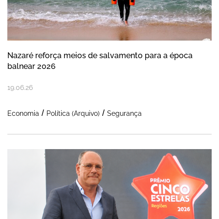
Nazaré reforça meios de salvamento para a época
balnear 2026
19
.
06
.
26
Economia
Política (Arquivo)
Segurança
Nazaré recebe dupla distinção nos prémio