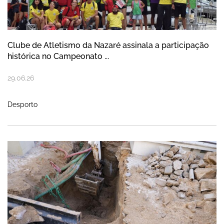
Clube de Atletismo da Nazaré assinala a participação
histórica no Campeonato ...
29
.
06
.
26
Desporto
Nazaré assegura cerca de 144 mil euros d