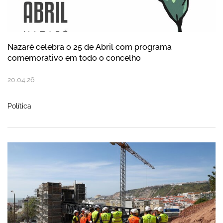
Nazaré celebra o 25 de Abril com programa
comemorativo em todo o concelho
20
.
04
.
26
Política
Equipa do PRR visita obra do Funicular d