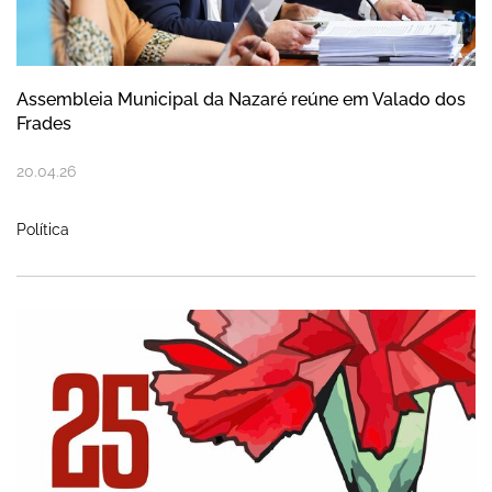
Assembleia Municipal da Nazaré reúne em Valado dos
Frades
20
.
04
.
26
Política
Nazaré celebra o 25 de Abril com progr