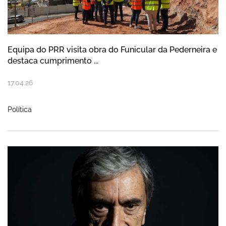
Equipa do PRR visita obra do Funicular da Pederneira e
destaca cumprimento ...
17
.
04
.
26
Política
Homenagem Álvaro Laborinho Lúcio no dia