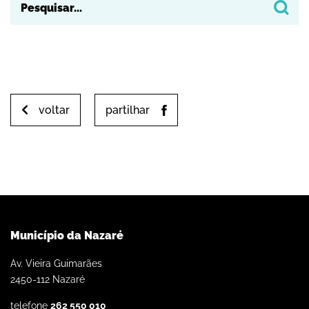
voltar
partilhar
Município da Nazaré
Av. Vieira Guimarães
2450-112 Nazaré
telefone
262 550 010